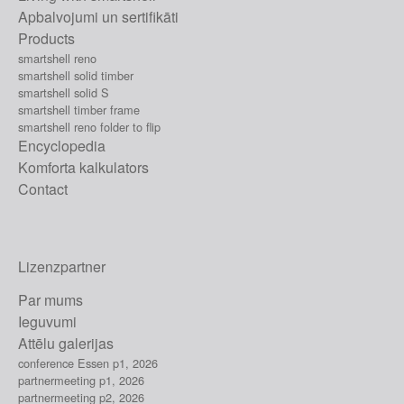
Apbalvojumi un sertifikāti
Products
smartshell reno
smartshell solid timber
smartshell solid S
smartshell timber frame
smartshell reno folder to flip
Encyclopedia
Komforta kalkulators
Contact
Lizenzpartner
Par mums
Ieguvumi
Attēlu galerijas
conference Essen p1, 2026
partnermeeting p1, 2026
partnermeeting p2, 2026