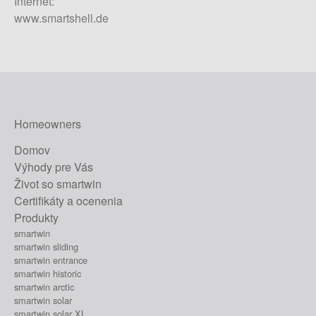
Internet:
www.smartshell.de
Homeowners
Domov
Výhody pre Vás
Život so smartwin
Certifikáty a ocenenia
Produkty
smartwin
smartwin sliding
smartwin entrance
smartwin historic
smartwin arctic
smartwin solar
smartwin solar XL