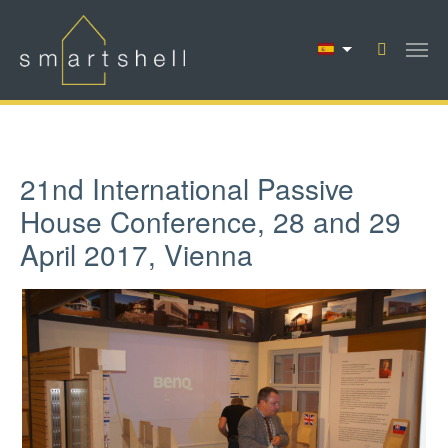
Saltar al contenido principal
21nd In­ter­na­tion­al Pass­ive
House Con­fer­en­ce, 28 and 29
April 2017, Vienna