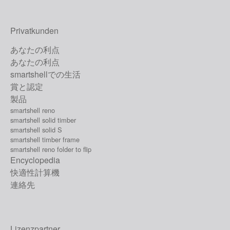
Privatkunden
あなたの利点
あなたの利点
smartshellでの生活
賞と認定
製品
smartshell reno
smartshell solid timber
smartshell solid S
smartshell timber frame
smartshell reno folder to flip
Encyclopedia
快適性計算機
連絡先
Lizenzpartner