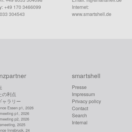
: +49 170 3466099
Internet:
8033 304543
www.smartshell.de
nzpartner
smartshell
先
Presse
たの利点
Impressum
ギャラリー
Privacy policy
ence Essen p1, 2026
Contact
rmeeting p1, 2026
Search
rmeeting p2, 2026
Internal
msmeeting, 2025
ence Innsbruck, 24