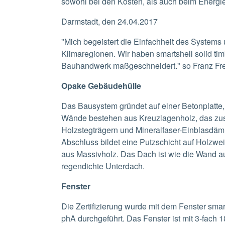
sowohl bei den Kosten, als auch beim Energie
Darmstadt, den 24.04.2017
"Mich begeistert die Einfachheit des Systems
Klimaregionen. Wir haben smartshell solid timb
Bauhandwerk maßgeschneidert." so Franz Freu
Opake Gebäudehülle
Das Bausystem gründet auf einer Betonplatte, 
Wände bestehen aus Kreuzlagenholz, das zus
Holzstegträgern und Mineralfaser-Einblasdä
Abschluss bildet eine Putzschicht auf Holzwe
aus Massivholz. Das Dach ist wie die Wand au
regendichte Unterdach.
Fenster
Die Zertifizierung wurde mit dem Fenster sma
phA durchgeführt. Das Fenster ist mit 3-fach