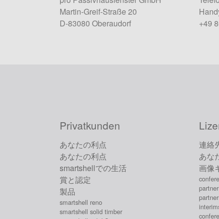
Martin-Greif-Straße 20
Handy
D-83080 Oberaudorf
+49 
Privatkunden
Lize
あなたの利点
連絡
あなたの利点
あな
smartshellでの生活
画像
賞と認定
confer
partne
製品
partne
smartshell reno
interi
smartshell solid timber
confer