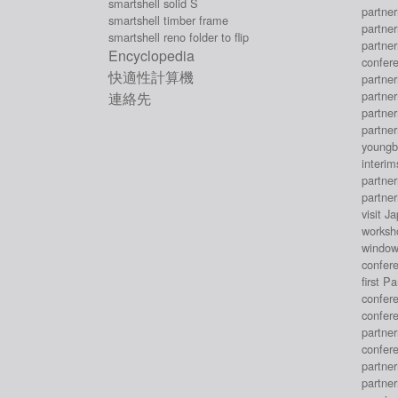
smartshell solid S
partne
smartshell timber frame
partne
smartshell reno folder to flip
partne
Encyclopedia
confer
快適性計算機
partne
partne
連絡先
partne
partne
youngbu
interi
partne
partne
visit J
worksh
window
confer
first P
confer
confer
partne
confer
partne
partne