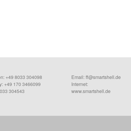
on: +49 8033 304098
Email:
ff@smartshell.de
: +49 170 3466099
Internet:
8033 304543
www.smartshell.de